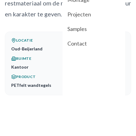
restmateriaal om de ruimte net wat meer kleur
en karakter te geven.
Projecten
Samples
LOCATIE
Contact
Oud-Beijerland
RUIMTE
Kantoor
PRODUCT
PETfelt wandtegels