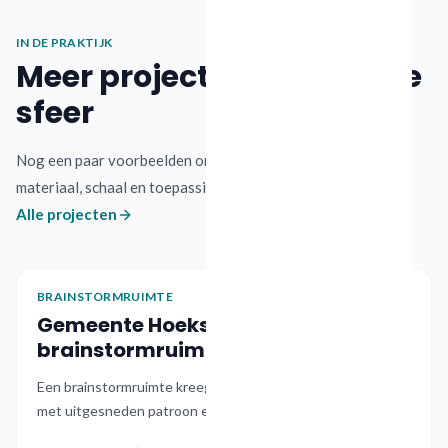
IN DE PRAKTIJK
Meer projecten in dezelfde
sfeer
Nog een paar voorbeelden om gevoel te krijgen voor
materiaal, schaal en toepassing.
Alle projecten
BRAINSTORMRUIMTE
OVERHEID
Oud-Beijerland
Gemeente Hoeksche Waard
brainstormruimte
Een brainstormruimte kreeg een akoestisch wandpaneel
met uitgesneden patroon en meteen meer karakter.