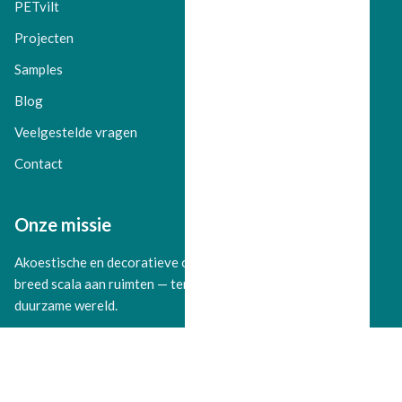
PETvilt
Projecten
Samples
Blog
Veelgestelde vragen
Contact
Onze missie
Akoestische en decoratieve oplossingen bieden voor een
breed scala aan ruimten — terwijl we bijdragen aan een
duurzame wereld.
©
2026
PETfelt.nl. Alle rechten voorbehouden.