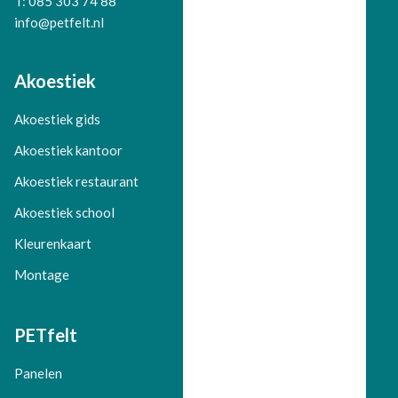
Telefoon:
T: 085 303 74 88
info@petfelt.nl
Akoestiek
Akoestiek gids
Akoestiek kantoor
Akoestiek restaurant
Akoestiek school
Kleurenkaart
Montage
PETfelt
Panelen