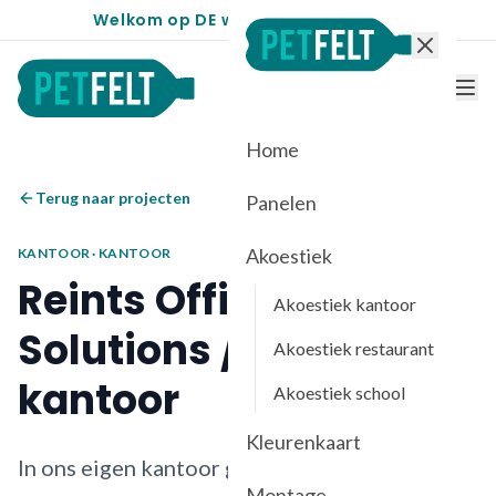
Welkom op DE website voor PETfelt
Home
Terug naar projecten
Panelen
Akoestiek
KANTOOR
·
KANTOOR
Reints Office
Akoestiek kantoor
Solutions / PETfelt
Akoestiek restaurant
kantoor
Akoestiek school
Kleurenkaart
In ons eigen kantoor gebruiken we
Montage