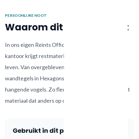
PERSOONLIJKE NOOT
Waarom dit project werkt
In ons eigen Reints Office Solutions / PETfelt
kantoor krijgt restmateriaal vaak nog een tweede
leven. Van overgebleven PETfelt maakten we
wandtegels in Hexagons en Cubes, en een paar
hangende vogels. Zo fleuren we ons kantoor op met
materiaal dat anders op de plank blijft liggen.
Gebruikt in dit project