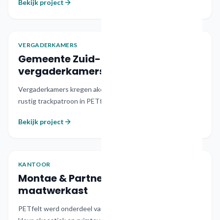
Bekijk project
VERGADERKAMERS
OVERHEID
Zuid-Holland
Gemeente Zuid-Holland
vergaderkamers
Vergaderkamers kregen akoestische wanden met een
rustig trackpatroon in PETfelt maatwerk.
Bekijk project
KANTOOR
KANTOOR
Rijswijk
Montae & Partners Rijswijk
maatwerkast
PETfelt werd onderdeel van een stalen maatwerkast die