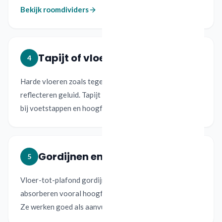
Bekijk roomdividers
Tapijt of vloerbedekking
4
Harde vloeren zoals tegels, PVC en laminaat
reflecteren geluid. Tapijt en vloerkleden helpen vooral
bij voetstappen en hoogfrequente reflecties.
Gordijnen en textiel
5
Vloer-tot-plafond gordijnen van dikkere stoffen
absorberen vooral hoogfrequent geluid, zoals spraak.
Ze werken goed als aanvullende maatregel.