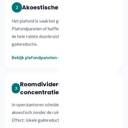
Akoestische plafondpanelen
2
Het plafond is vaak het grootste reflectieoppervlak.
Plafondpanelen of baffles vangen geluid voordat het
de hele ruimte doorkruist. Effect: 25-40%
galmreductie.
Bekijk plafondpanelen
Roomdividers en
3
concentratieschermen
In open kantoren scheiden roomdividers werkzones
akoestisch zonder de ruimte volledig af te sluiten.
Effect: lokale galmreductie van 40-60% per zone.