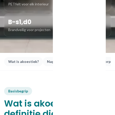
PETfelt voor elk interieur
B-s1,d0
Brandveilig voor projecten
Wat is akoestiek?
Nagalmtijd
Waarden
Absorptie
Basisbegrip
Wat is akoestiek? De
definitie die u echt