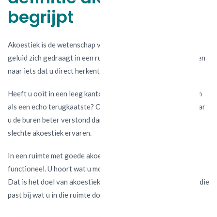
begrijpt
Akoestiek is de wetenschap van geluid en de manier waarop
geluid zich gedraagt in een ruimte. Maar laten we dat vertalen
naar iets dat u direct herkent.
Heeft u ooit in een leeg kantoor gestaan waar uw eigen stem
als een echo terugkaatste? Of in een restaurant gezeten waar
u de buren beter verstond dan uw tafelgenoot? Dan heeft u
slechte akoestiek ervaren.
In een ruimte met goede akoestiek is geluid aangenaam en
functioneel. U hoort wat u moet horen, en niet meer dan dat.
Dat is het doel van akoestiek: een geluidsomgeving creëren die
past bij wat u in die ruimte doet.