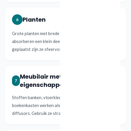
Planten
6
Grote planten met brede bladeren verstrooien en
absorberen een klein deel van het geluid. In groepen
geplaatst zijn ze sfeervol en ondersteunend.
Meubilair met absorberende
7
eigenschappen
Stoffen banken, vloerkleden, kussens en open
boekenkasten werken als natuurlijke absorbers en
diffusors. Gebruik ze strategisch, niet willekeurig.