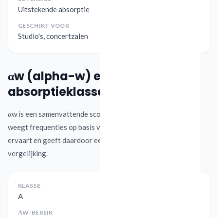
Uitstekende absorptie
GESCHIKT VOOR
Studio's, concertzalen
αw (alpha-w) en
absorptieklassen
αw is een samenvattende score volgens ISO 11654. Deze
weegt frequenties op basis van hoe het menselijk oor geluid
ervaart en geeft daardoor een praktische Europese
vergelijking.
KLASSE
A
ΑW-BEREIK