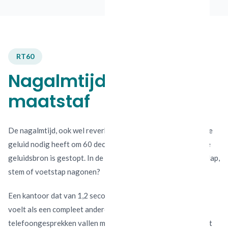
RT60
Nagalmtijd: de gouden
maatstaf
De nagalmtijd, ook wel reverberatietijd of RT60, is de tijd die
geluid nodig heeft om 60 decibel zachter te worden nadat de
geluidsbron is gestopt. In de praktijk: hoe lang hoort u een klap,
stem of voetstap nagonen?
Een kantoor dat van 1,2 seconden naar 0,45 seconden gaat,
voelt als een compleet andere ruimte. Spraak wordt rustiger,
telefoongesprekken vallen minder op en vermoeidheid neemt