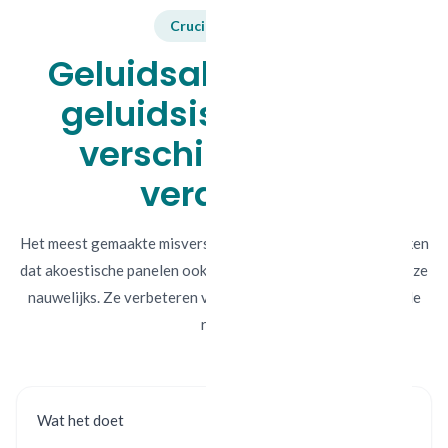
Cruciaal verschil
Geluidsabsorptie vs.
geluidsisolatie: het
verschil dat alles
verandert
Het meest gemaakte misverstand in akoestiek: mensen denken
dat akoestische panelen ook geluid tegenhouden. Dat doen ze
nauwelijks. Ze verbeteren vooral het geluid binnen dezelfde
ruimte.
Wat het doet