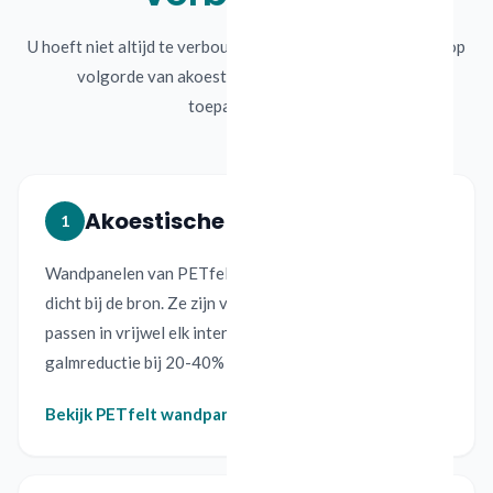
U hoeft niet altijd te verbouwen. Deze maatregelen staan op
volgorde van akoestische impact en praktische
toepasbaarheid.
Akoestische wandpanelen
1
Wandpanelen van PETfelt absorberen geluidsgolven
dicht bij de bron. Ze zijn verkrijgbaar in 51 kleuren en
passen in vrijwel elk interieur. Effect: 30-50%
galmreductie bij 20-40% wandbedekking.
Bekijk PETfelt wandpanelen