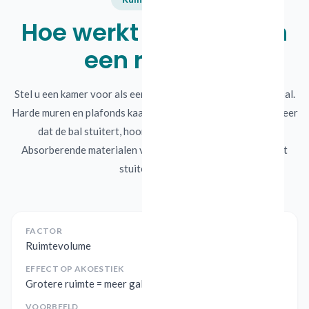
Hoe werkt akoestiek in
een ruimte?
Stel u een kamer voor als een tafeltennistafel. Geluid is de bal.
Harde muren en plafonds kaatsen de bal steeds terug. Elke keer
dat de bal stuitert, hoort u het opnieuw: dat is galm.
Absorberende materialen vangen die energie op, zodat het
stuiteren stopt.
FACTOR
Ruimtevolume
EFFECT OP AKOESTIEK
Grotere ruimte = meer galm
VOORBEELD