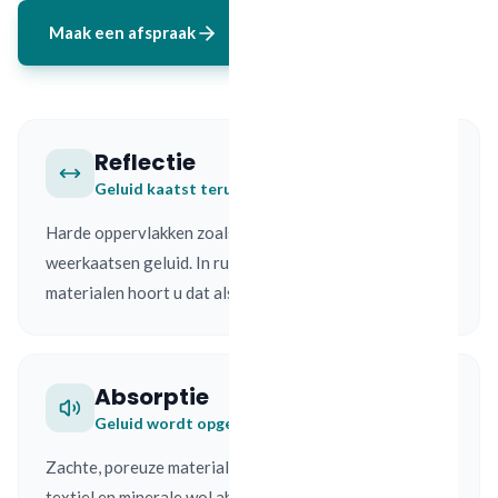
Maak een afspraak
Reflectie
Geluid kaatst terug
Harde oppervlakken zoals glas, beton en tegels
weerkaatsen geluid. In ruimtes met veel harde
materialen hoort u dat als galm, echo of een holle klank.
Absorptie
Geluid wordt opgenomen
Zachte, poreuze materialen zoals PETfelt panelen,
textiel en minerale wol absorberen geluidsgolven. Het