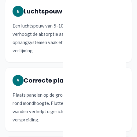
Luchtspouw achter panelen
8
Een luchtspouw van 5-10 cm tussen paneel en wand
verhoogt de absorptie aanzienlijk. Daarom zijn
ophangsystemen vaak effectiever dan directe
verlijming.
Correcte plaatsing
9
Plaats panelen op de grootste harde oppervlakken en
rond mondhoogte. Flutter echo tussen twee harde
wanden verhelpt u gerichter dan met willekeurige
verspreiding.