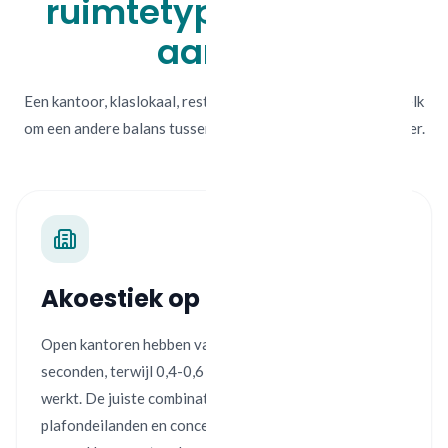
ruimtetype: de juiste
aanpak
Een kantoor, klaslokaal, restaurant en woonkamer vragen elk
om een andere balans tussen rust, verstaanbaarheid en sfeer.
Akoestiek op kantoor
Open kantoren hebben vaak een nagalmtijd van 1,0-1,5
seconden, terwijl 0,4-0,6 seconden veel prettiger
werkt. De juiste combinatie van wandpanelen,
plafondeilanden en concentratieschermen maakt