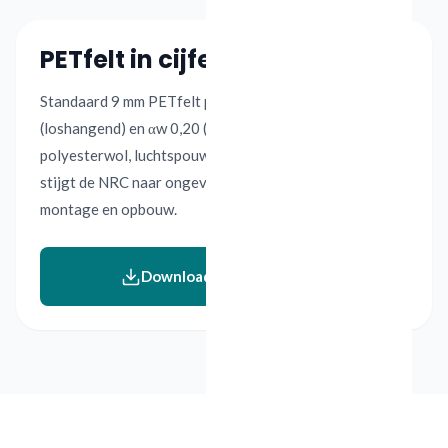
PETfelt in cijfers
Standaard 9 mm PETfelt panelen scoren NRC 0,45
(loshangend) en αw 0,20 (op ondergrond). Met
polyesterwol, luchtspouw of lamineren naar 18-24 mm
stijgt de NRC naar ongeveer 0,75-0,90, afhankelijk van
montage en opbouw.
Download specificatieblad