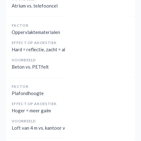
Atrium vs. telefooncel
FACTOR
Oppervlaktematerialen
EFFECT OP AKOESTIEK
Hard = reflectie, zacht = absorptie
VOORBEELD
Beton vs. PETfelt
FACTOR
Plafondhoogte
EFFECT OP AKOESTIEK
Hoger = meer galm
VOORBEELD
Loft van 4 m vs. kantoor van 2,7 m