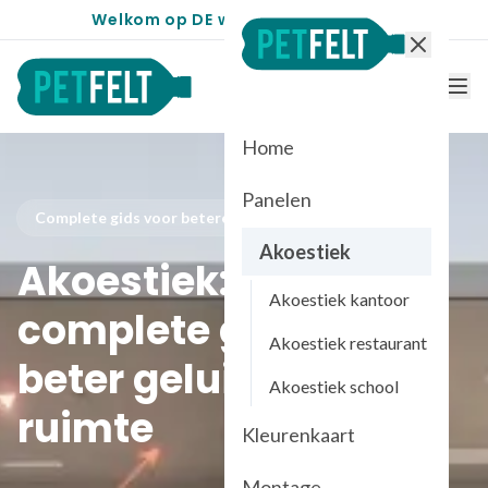
Welkom op DE website voor PETfelt
Home
Panelen
Complete gids voor betere akoestiek
Akoestiek
Akoestiek: de
Akoestiek kantoor
complete gids voor
Akoestiek restaurant
beter geluid in elke
Akoestiek school
ruimte
Kleurenkaart
Montage