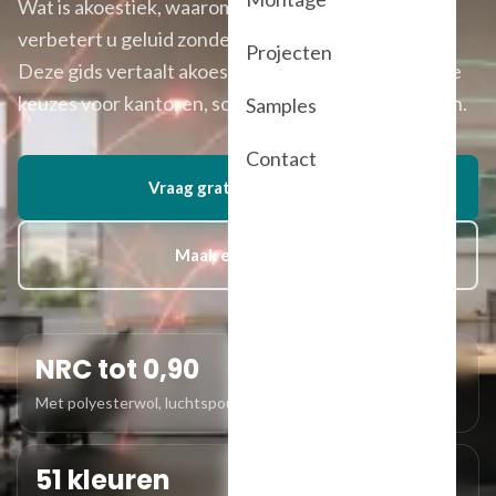
Wat is akoestiek, waarom galmt een ruimte en hoe
verbetert u geluid zonder ingrijpende verbouwing?
Projecten
Deze gids vertaalt akoestische theorie naar heldere
keuzes voor kantoren, scholen, horeca en woningen.
Samples
Contact
Vraag gratis advies aan
Maak een afspraak
NRC tot 0,90
Met polyesterwol, luchtspouw of dikker materiaal
51 kleuren