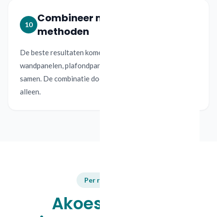
Combineer meerdere
10
methoden
De beste resultaten komen uit een integrale aanpak:
wandpanelen, plafondpanelen, vloer en meubilair
samen. De combinatie doet meer dan één maatregel
alleen.
Per ruimtetype
Akoestiek per