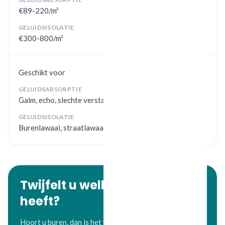
€89-220/m²
GELUIDSISOLATIE
€300-800/m²
Geschikt voor
GELUIDSABSORPTIE
Galm, echo, slechte verstaanbaarheid
GELUIDSISOLATIE
Burenlawaai, straatlawaai, privacy
Twijfelt u welk probleem u
heeft?
Hoort u buren, dan is het vaak isolatie. Galmt uw eigen