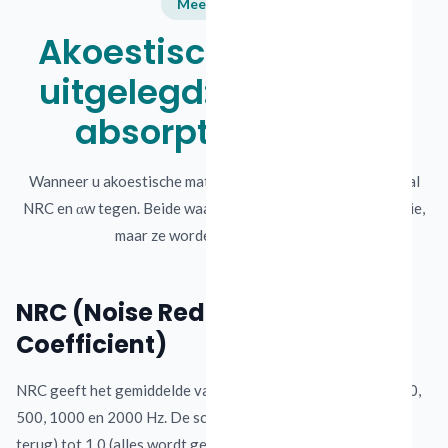
Meetwaarden
Akoestische waarden
uitgelegd: NRC, αw en
absorptieklassen
Wanneer u akoestische materialen vergelijkt, komt u vooral
NRC en αw tegen. Beide waarden zeggen iets over absorptie,
maar ze worden anders berekend.
NRC (Noise Reduction
Coefficient)
NRC geeft het gemiddelde van geluidsabsorptie weer bij 250,
500, 1000 en 2000 Hz. De schaal loopt van 0,0 (alles kaatst
terug) tot 1,0 (alles wordt geabsorbeerd).