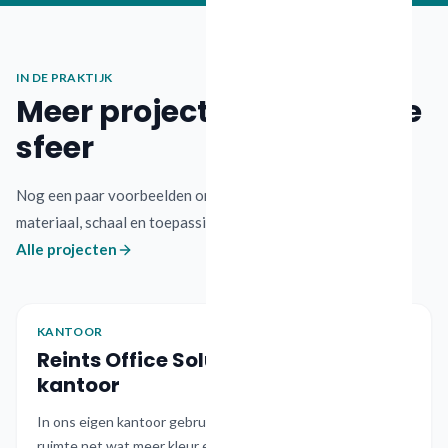
IN DE PRAKTIJK
Meer projecten in dezelfde
sfeer
Nog een paar voorbeelden om gevoel te krijgen voor
materiaal, schaal en toepassing.
Alle projecten
KANTOOR
KANTOOR
Oud-Beijerland
Reints Office Solutions / PETfelt
kantoor
In ons eigen kantoor gebruiken we restmateriaal om de
ruimte net wat meer kleur en karakter te geven.