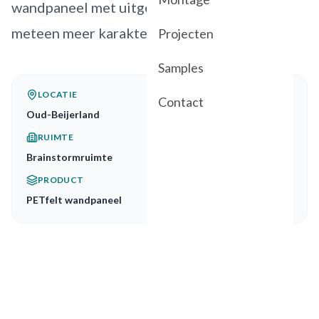
wandpaneel met uitgesneden patroon en
meteen meer karakter.
Projecten
Samples
LOCATIE
Contact
Oud-Beijerland
RUIMTE
Brainstormruimte
PRODUCT
PETfelt wandpaneel