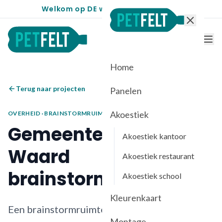
Welkom op DE website voor PETfelt
Home
Terug naar projecten
Panelen
Akoestiek
OVERHEID
·
BRAINSTORMRUIMTE
Gemeente Hoeksche
Akoestiek kantoor
Waard
Akoestiek restaurant
brainstormruimte
Akoestiek school
Kleurenkaart
Een brainstormruimte kreeg een akoestisch
Montage