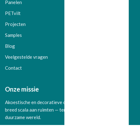
Panelen
PETvilt
Projecten
Samples
Blog
Veelgestelde vragen
Contact
Onze missie
Akoestische en decoratieve oplossingen bieden voor een
breed scala aan ruimten — terwijl we bijdragen aan een
duurzame wereld.