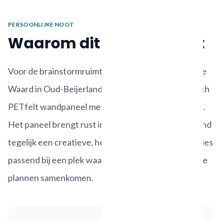
PERSOONLIJKE NOOT
Waarom dit project werkt
Voor de brainstormruimte van Gemeente Hoeksche
Waard in Oud-Beijerland maakten we een akoestisch
PETfelt wandpaneel met een uitgesneden patroon.
Het paneel brengt rust in de ruimte en geeft de wand
tegelijk een creatieve, herkenbare uitstraling. Precies
passend bij een plek waar overleg, ideeen en nieuwe
plannen samenkomen.