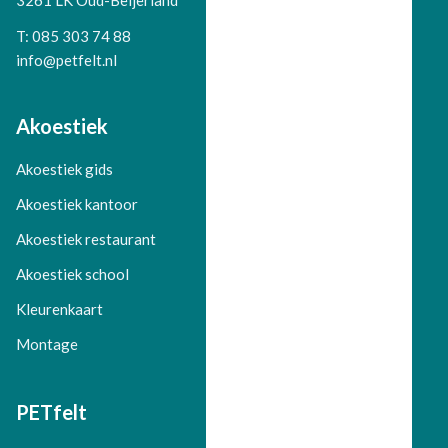
3261 LK Oud-Beijerland
Telefoon:
T: 085 303 74 88
info@petfelt.nl
Akoestiek
Akoestiek gids
Akoestiek kantoor
Akoestiek restaurant
Akoestiek school
Kleurenkaart
Montage
PETfelt