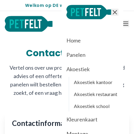
Welkom op DE website voor PETfelt
Home
Contact & Offerte
Panelen
Vertel ons over uw project en ontvang vrijblijvend
Akoestiek
advies of een offerte op maat. Of u nu PETfelt
Akoestiek kantoor
panelen wilt bestellen, een akoestische oplossing
zoekt, of een vraag heeft — wij helpen u graag.
Akoestiek restaurant
Akoestiek school
Kleurenkaart
Contactinformatie
Montage