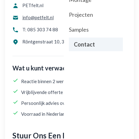
PETfelt.nl
Projecten
info@petfelt.nl
Samples
T: 085 303 74 88
Röntgenstraat 10, 3261 LK Oud-Beijerland
Contact
Wat u kunt verwachten
Reactie binnen 2 werkdagen
Vrijblijvende offerte op maat
Persoonlijk advies over kleuren en toepassingen
Voorraad in Nederland — snelle levering
Stuur Ons Een Bericht